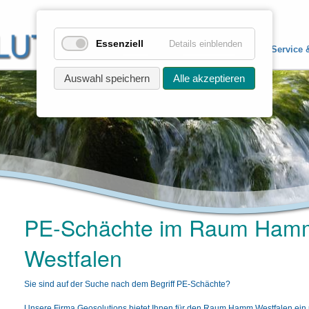
Essenziell
Details einblenden
Home
Produkte
Service 
Auswahl speichern
Alle akzeptieren
PE-Schächte im Raum Ham
Westfalen
Sie sind auf der Suche nach dem Begriff PE-Schächte?
Unsere Firma Geosolutions bietet Ihnen für den Raum Hamm Westfalen ein